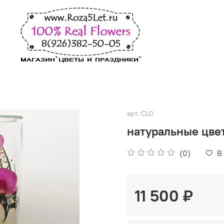
арт.
CLO
натуральные цвет
(0)
В
11 500 ₽